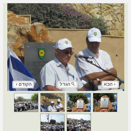
הבא
הגדל
הקודם