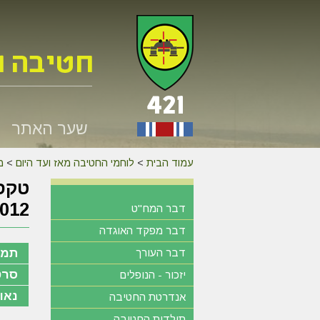
שער האתר
עמוד הבית
>
לוחמי החטיבה מאז ועד היום
>
מ
טקס 
012
דבר המח"ט
דבר מפקד האוגדה
דבר העורך
תמו
סרט
יזכור - הנופלים
נאו
אנדרטת החטיבה
תולדות החטיבה