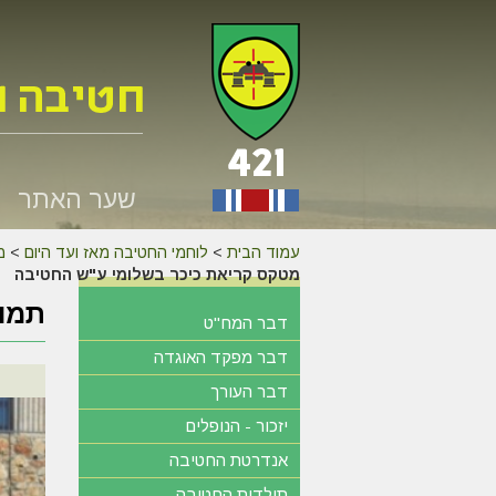
שער האתר
עמוד הבית
>
לוחמי החטיבה מאז ועד היום
>
מ
מטקס קריאת כיכר בשלומי ע"ש החטיבה
תמונ
דבר המח"ט
דבר מפקד האוגדה
דבר העורך
יזכור - הנופלים
אנדרטת החטיבה
תולדות החטיבה