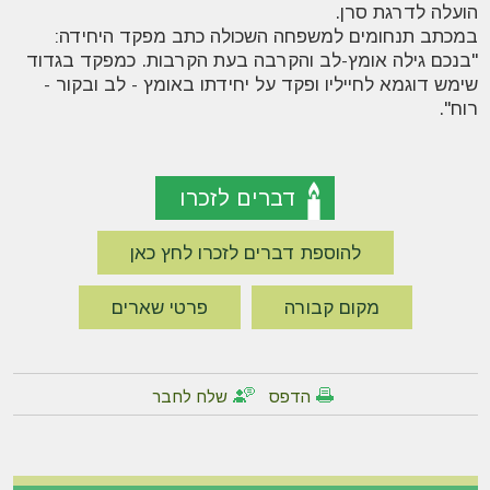
הועלה לדרגת סרן
.
במכתב תנחומים למשפחה השכולה כתב מפקד היחידה:
"בנכם גילה אומץ-לב והקרבה בעת הקרבות. כמפקד בגדוד
שימש דוגמא לחייליו ופקד על יחידתו באומץ - לב ובקור -
רוח
".
דברים לזכרו
להוספת דברים לזכרו לחץ כאן
מקום קבורה
פרטי שארים
הדפס
שלח לחבר