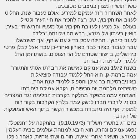
כושר תושייה מצוין במצבים מסובכים
.
לאחר השחרור חזר עמיקם למזרע. אולם כעבור שנה, החליט
לעזוב את הקיבוץ, שכן רצה להכיר את חיי העיר ולטייל
בעולם. על מניעיו לעזיבת הקיבוץ ועל מעשיו והרגשותיו בעיר,
רואיין בעיתון של מזרע, ברשימה שכונתה "בלדה
לעוזב-קיבוץ". תחילה עסק בדיג עם שותף, אך משנכשלו,
עבר לעבוד בציוד כבד באורון ואחרי-כן עבד אצל קבלן פרטי
בירושלים, ביישור שטחים על הר הצופים. באותו זמן החל
ללמוד לבחינות הבגרות
.
בשנת 1972 נשא עמיקם לאישה את חברתו אסתי והתגורר
עמה ברמת-גן. הוא החל ללמוד עבודה סוציאלית
באוניברסיטת בר-אילן והספיק ללמוד שנה אחת
.
כשפרצה מלחמת יום הכיפורים, נקרא עמיקם ליחידתו
והשתתף עמה כמפקד מחלקה בקרבות הבלימה נגד המצרים
בסיני. לדברי חברו לנשק עמד בלחץ הקרבות בקור רוח
למופת ואף היה מתבדח במכשיר הקשר בתוך האש והמועקות
של הקרב
.
ביום י"ג בתשרי תשל"ד (9.10.1973), בהתקפה על "חמוטל",
נפגע עמיקם ונהרג. הוא הובא למנוחת-עולמים בבית-העלמין
במזרע. השאיר אחריו אישה, הורים ושתי אחיות. לאחר נופלו