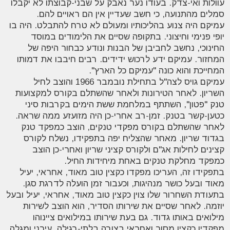
עוולות ואי-צדק. בעודו נער נאבק על שבני-קבוצתו לא יקבלו
סמלים מהתנועה, כי חשב שעדיין אין הם ראויים להם
.
עמיקם היה צנוע בהליכותיו ומעולם לא טרח להתבלט. היה בו
יופי פנימי וחיצוני. בתקופה שסיים את הלימודים במוסד
החינוכי, נחשב לחביבן של הבנות ונודע כבחור היפה של
המחזור. עמיקם ידע לרכוש ידידים. רבים חיבבו את דמותו
המחייכת והוא כונה "עמיקם כל הארץ
".
עמיקם גויס לצה"ל בתחילת נובמבר 1966 והוצב לחיל
השריון. לאחר הטירונות ולאחר שהשתלם בקורס למקצועות
טנק "פטון", השתתף במלחמת ששת הימים בקרבות סיני
כטען-קשר בטנק. זמן-רב אחרי-כן היה מזועזע ממה שראה.
לאחר שהשתלם בקורס מפקדי טנקים, הוצב כמפקד טנק
בגדוד שריון. מאחר שהצליח יפה בתפקידו, נשלח לקורס
קצינים לחילות אג"ם ולקורס קציני שריון ואחרי-כן הוצב
כמפקד מחלקת טנקים באחת מיחידות החיל
.
בתפקידו זה, העריכו מפקדו כקצין טוב מאוד, אחראי, יעיל
מאוד ובעל כושר מנהיגות, וכעבור זמן הועלה לדרגת סגן
.
בתעודת השחרור שלו צוין כקצין טוב מאוד, אחראי, יעיל ובעל
יוזמה. לאחר שסיים את שירותו הסדיר, הוא הוצב לשירות
מילואים באותו גדוד. גם בעת שירותו במילואים ציינוהו
מפקדיו כקצין מסור ואחראי בצורה בלתי-רגילה, עירני ומגלה