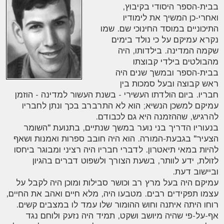
בבית-הספר היסודי בקיבוץ,
ואחרי-כן המשיך את לימודיו
התיכוניים במוסד החינוכי שם. שמו
נקרא עמיקם על כי נולד בימים
שקמה המדינה. בילדותו, היה
מהבולטים בילדי קבוצתו
בבית-הספר ובמשך שנים היה
ראש קבוצה ובעל סמכות בין
חבריו. ביום הולדתו העשירי - בשנת העשור למדינה - הוזמן
עמיקם למשכן הנשיא; הוא לא התרברב בכך ונתן לחבריו
להרגיש, שההזמנה היא גם לכבודם
.
בנעוריו הדריך בני נוער במשך שנתיים, בתנועת "השומר
הצעיר" בגבעת-המורה. הוא היה חובב ספרות ואמנות ושאף
להיות במאי תיאטרון. לדברי חבריו היה רציני ומבוגר ביחסו
לזולת, ידע לוותר, בשעת הצורך ולשפוט דברים בהגיון
וביישוב דעת
.
עמיקם היה בעל מרץ רב וכושר סבילות ומוכן היה לקבל על
עצמו תפקידים רבים. מטבעו היה, מלא חיים ואהב את החיים,
רוחו היתה איתנה וחוש ההומור שלו עמד לו במצבים קשים.
אף-על-פי שהיה מיושב ושקט, תמיד היה נזעק ולוחם נגד