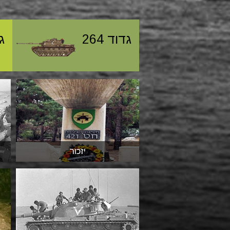
גדוד 264
גד
יזכור