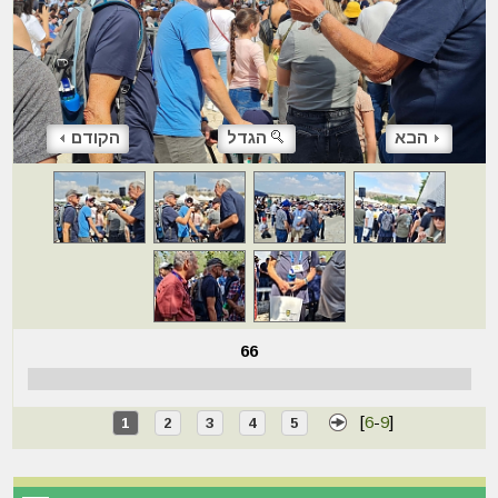
הבא
הגדל
הקודם
66
[
6
-
9
]
1
2
3
4
5