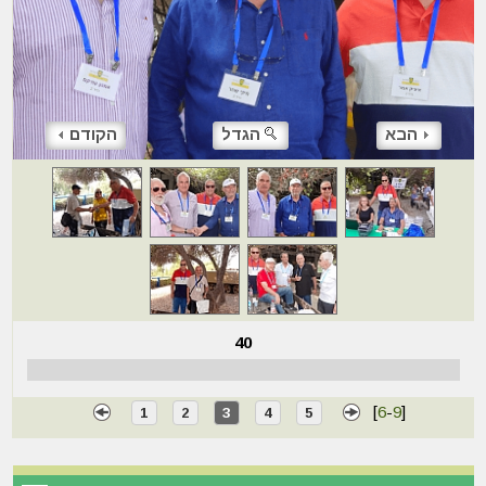
הבא
הגדל
הקודם
40
[
6
-
9
]
1
2
3
4
5