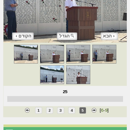
הבא
הגדל
הקודם
25
[
6
-
9
]
1
2
3
4
5