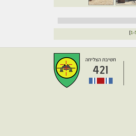
[
1
-