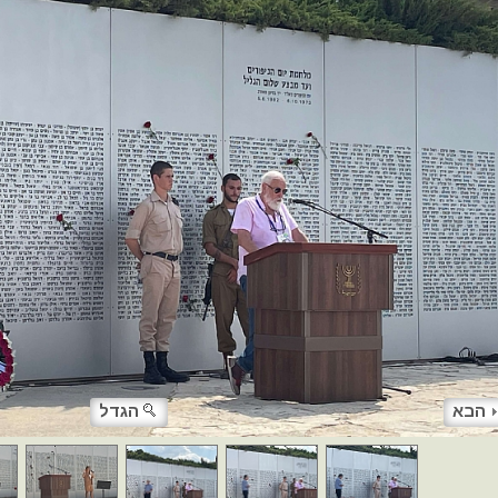
הבא
הגדל