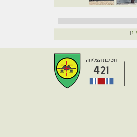
[
1
-