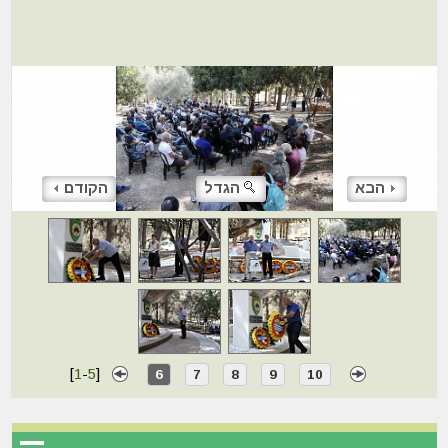
הבא
הגדל
הקודם
[
1
-
5
]
6
7
8
9
10