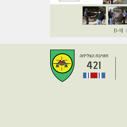
[
1
-
5
]