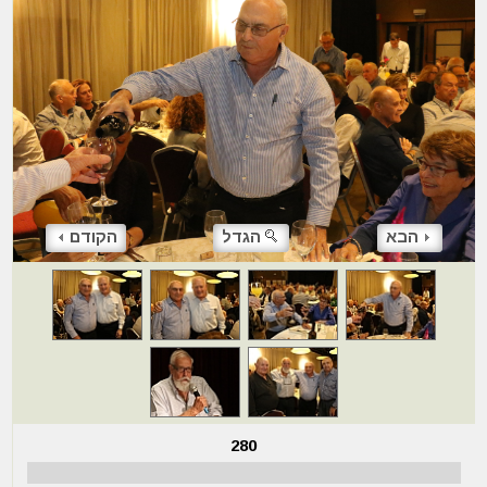
הבא
הגדל
הקודם
280