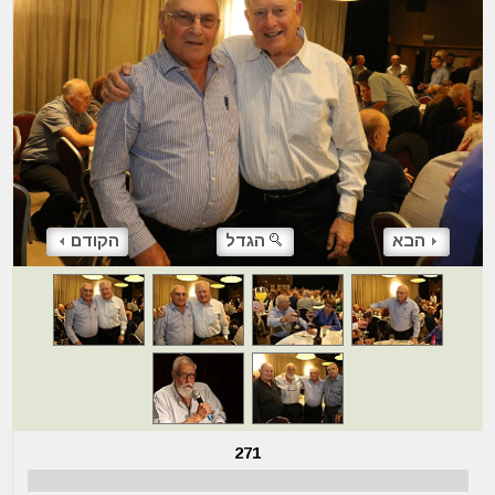
הבא
הגדל
הקודם
271