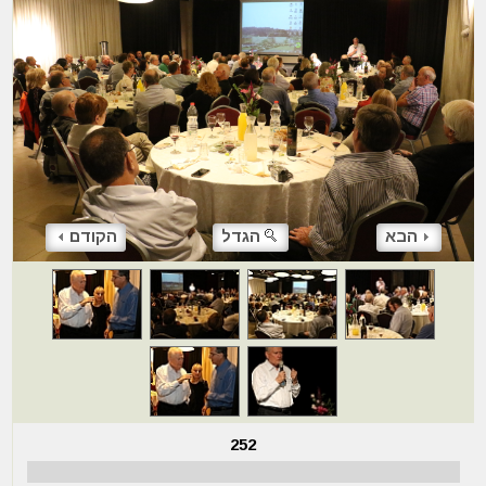
הבא
הגדל
הקודם
252