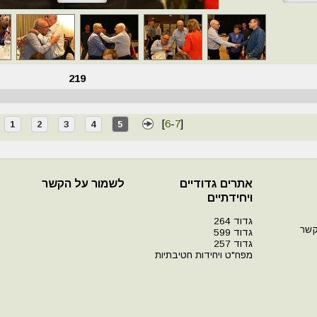
219
[
6
-
7
]
1
2
3
4
5
אתרים גדודיים
לשמור על הקשר
ויחידתיים
גדוד 264
קשר
גדוד 599
גדוד 257
מפח"ט ויחידות חטיבתיות