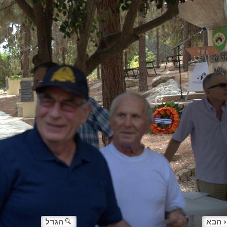
הבא
הגדל