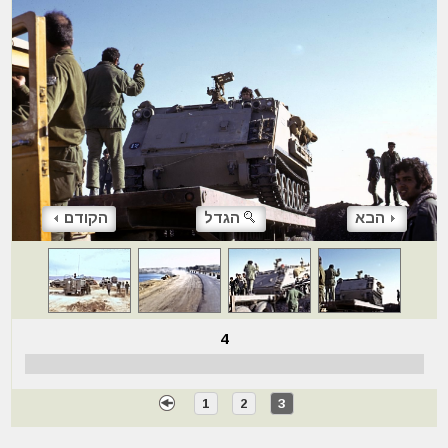
הבא
הגדל
הקודם
4
1
2
3