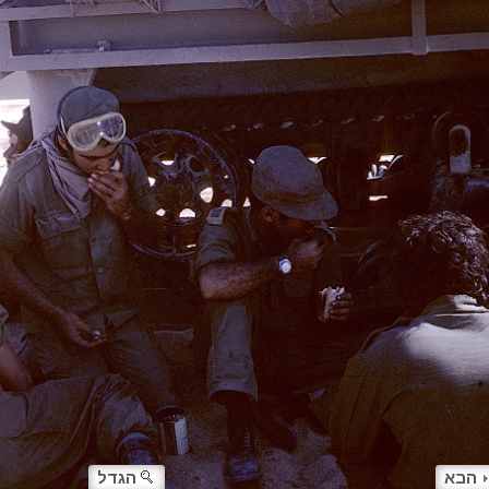
הבא
הגדל