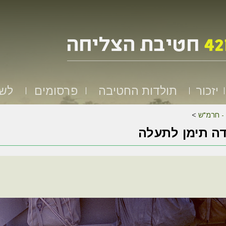
יזכור
תולדות החטיבה
פרסומים
לשמ
 - חרמ"ש
>
ה תימן לתעלה