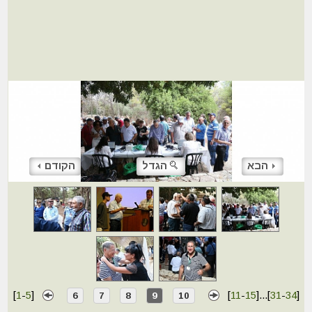
הבא
הגדל
הקודם
[
1
-
5
]
[
11
-
15
]
...
[
31
-
34
]
6
7
8
9
10