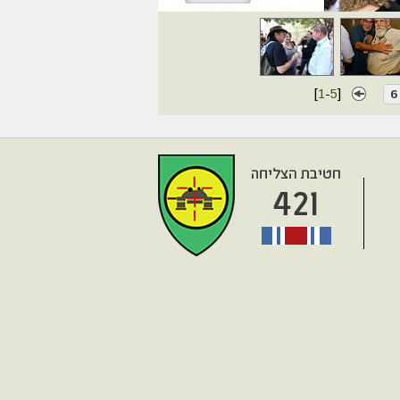
[
1
-
5
]
6