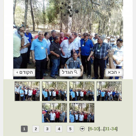
הבא
הגדל
הקודם
[
6
-
10
]
...
[
31
-
34
]
1
2
3
4
5