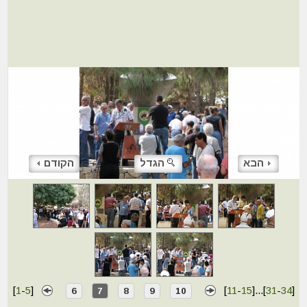
הבא
הגדל
הקודם
[
1
-
5
]
[
11
-
15
]
...
[
31
-
34
]
6
7
8
9
10