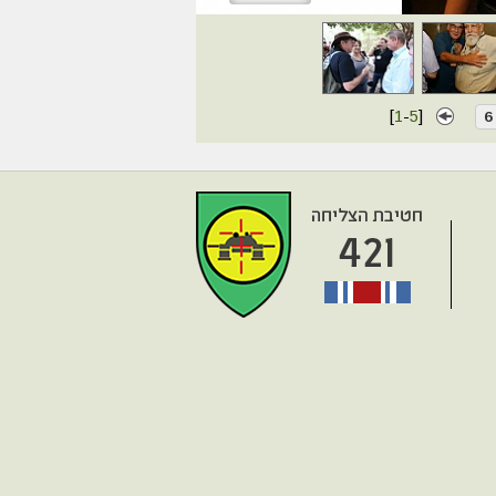
[
1
-
5
]
6