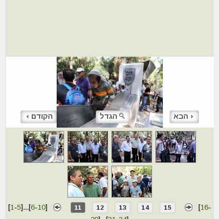
הבא
הגדל
הקודם
[
1
-
5
]
...
[
6
-
10
]
[
16
-
11
12
13
14
15