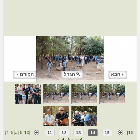
הבא
הגדל
הקודם
[
1
-
5
]
...
[
6
-
10
]
[
16
-
11
12
13
14
15