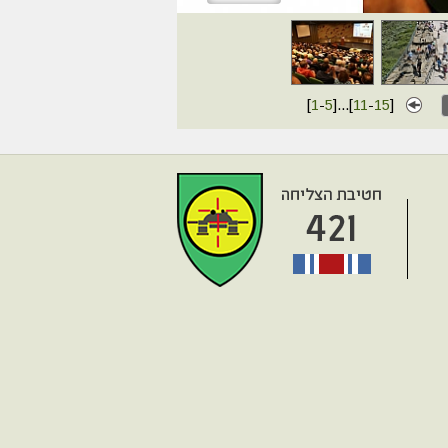
[
1
-
5
]
...
[
11
-
15
]