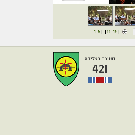
[
1
-
5
]
...
[
11
-
15
]