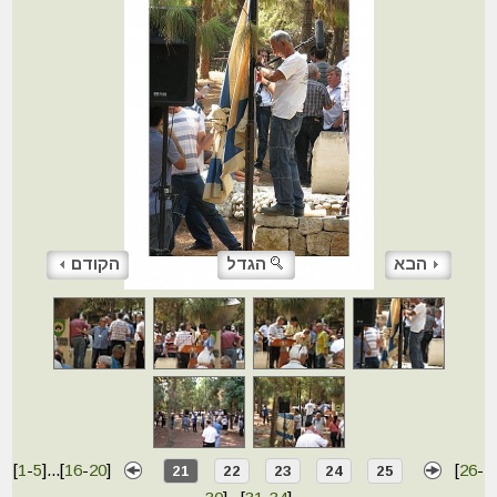
הבא
הגדל
הקודם
[
1
-
5
]
...
[
16
-
20
]
[
26
-
21
22
23
24
25