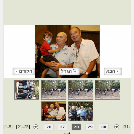
הבא
הגדל
הקודם
[
1
-
5
]
...
[
21
-
25
]
[
31
-
26
27
28
29
30