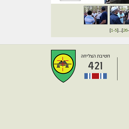
[
1
-
5
]
...
[
26