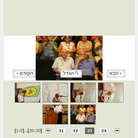
הבא
הגדל
הקודם
[
1
-
5
]
...
[
26
-
30
]
31
32
33
34