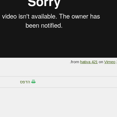
.
hativa 421
on
Vimeo
from
הדפס