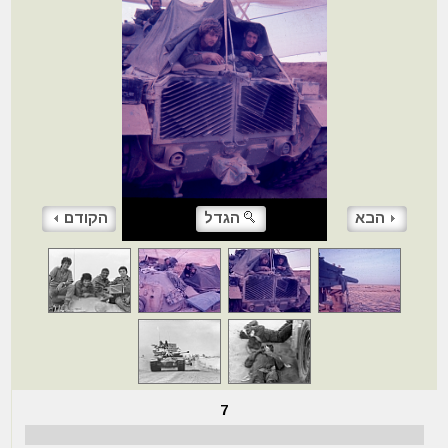
הבא
הגדל
הקודם
7