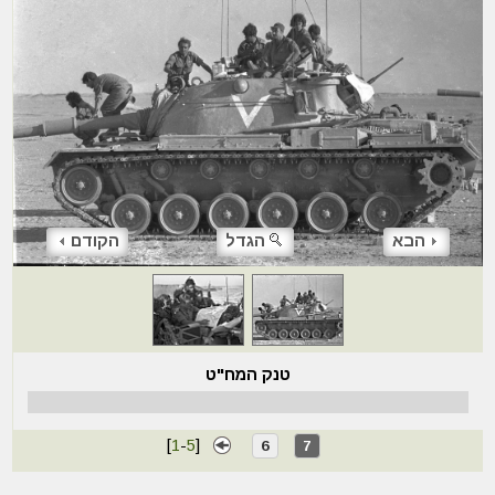
הבא
הגדל
הקודם
טנק המח"ט
[
1
-
5
]
6
7