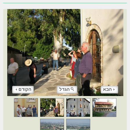
הבא
הגדל
הקודם