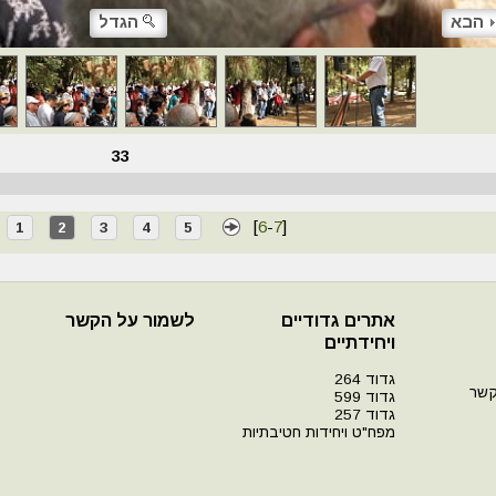
הבא
הגדל
33
[
6
-
7
]
1
2
3
4
5
אתרים גדודיים
לשמור על הקשר
ויחידתיים
גדוד 264
קשר
גדוד 599
גדוד 257
מפח"ט ויחידות חטיבתיות