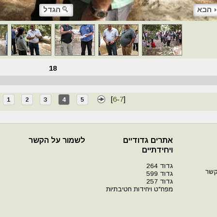
הבא
הגדל
18
[
6
-
7
]
1
2
3
4
5
אתרים גדודיים
לשמור על הקשר
ויחידתיים
גדוד 264
קשר
גדוד 599
גדוד 257
מפח"ט ויחידות חטיבתיות