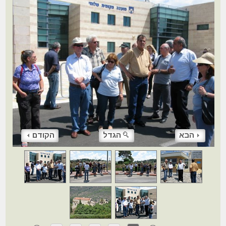
הבא
הגדל
הקודם