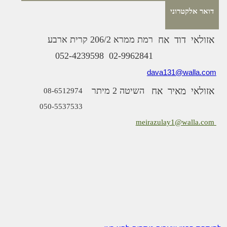
דואר אלקטרוני
אזולאי
דוד
אח
רמת ממרא 206/2 קרית ארבע
052-4239598
02-9962841
dava131@walla.com
אזולאי
מאיר
אח
השיטה 2 מיתר
08-6512974
050-5537533
meirazulay1@walla.com