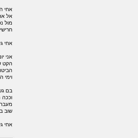
אחי הר
אל אר
מול נ
חרישית
אחי גיב
אני יו
הקט ש
הביטו 
וימי ה
בם גש
וככה נ
מעבר 
שוב בו
אחי גיב