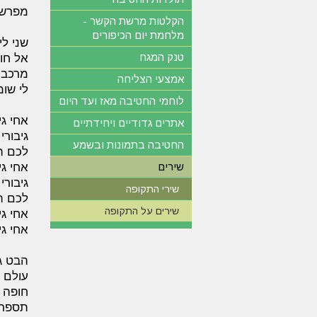
מפרש ה
הקלטות מרשת הקשר -
מלחמת יום הכיפורים
שני לי
טנק המגח
אל חו
מרכבת
אמצעי הצליחה
לי שומ
לוחמי החטיבה מאז ועד היום
אחי גי
אתרים גדודיים ויחידתיים
גיבורי
החטיבה בתמונות ובשמע
לכם תפ
שירים
אחי גי
גיבורי
שירי התקופה
לכם ת
שירים על התקופה
אחי גי
אחי גי
הבט גו
עולם ו
חופה מ
תספר 