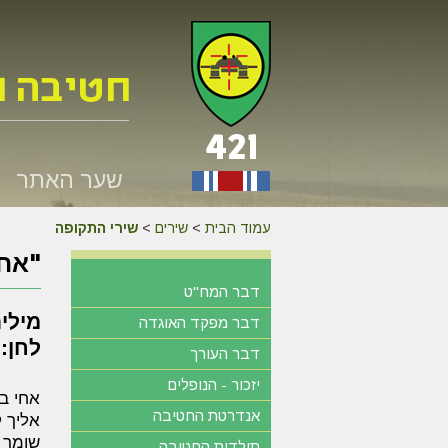
שער האתר
עמוד הבית
>
שירים
>
שירי התקופה
"אחי
דבר המח"ט
מילים
דבר מפקד האוגדה
לחן: 
דבר העורך
יזכור - הנופלים
אחי בכ
אנדרטת החטיבה
אליך 
שומר 
תולדות החטיבה