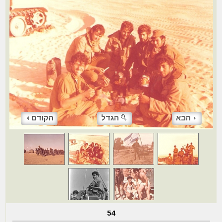
הבא
הגדל
הקודם
54