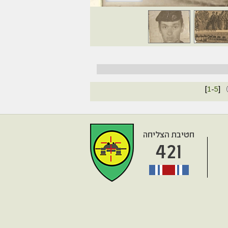
[
1
-
5
]