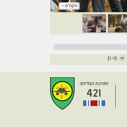
הקודם
[
1
-
5
]