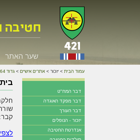
שער האתר
עמוד הבית
>
יזכור >
אתרים אישיים
>
גדוד 264
בית 
דבר המח"ט
חלקה:
דבר מפקד האוגדה
שורה:
דבר העורך
קבר: 
יזכור - הנופלים
אנדרטת החטיבה
לצפי
תולדות החטיבה