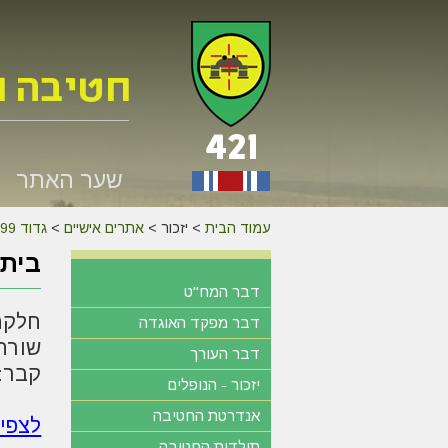
שער האתר
עמוד הבית
>
יזכור >
אתרים אישיים
>
גדוד 599
בית 
דבר המח"ט
חלקה:
דבר מפקד האוגדה
שורה:
דבר העורך
קבר: 
יזכור - הנופלים
אנדרטת החטיבה
לצפי
תולדות החטיבה