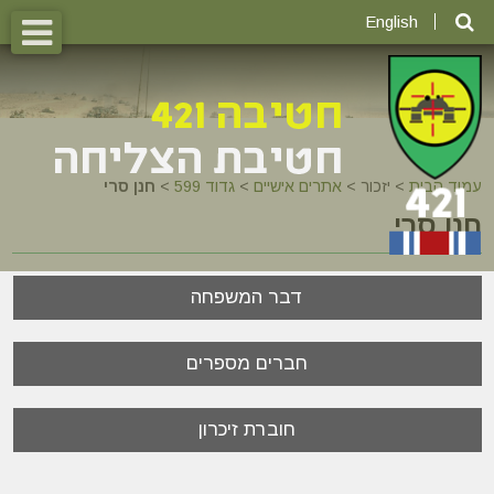
English
עמוד הבית
>
יזכור >
אתרים אישיים
>
גדוד 599
>
חנן סרי
חנן סרי
דבר המשפחה
חברים מספרים
חוברת זיכרון