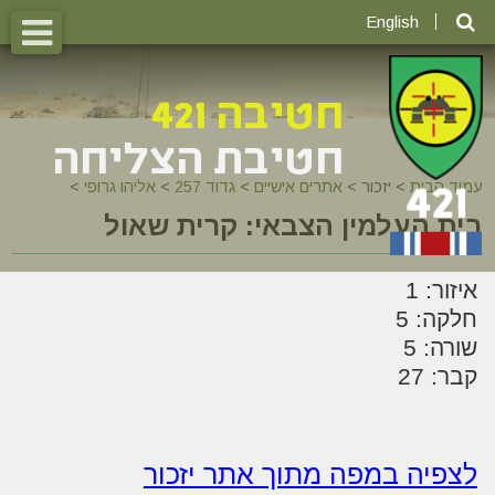
English
עמוד הבית
>
יזכור >
אתרים אישיים
>
גדוד 257
>
אליהו גרופי
>
בית העלמין הצבאי: קרית שאול
איזור: 1
חלקה: 5
שורה: 5
קבר: 27
לצפיה במפה מתוך אתר יזכור