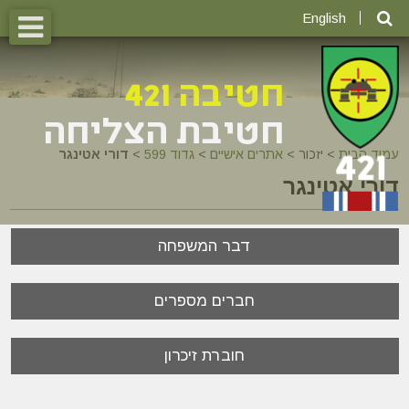
English
עמוד הבית
>
יזכור >
אתרים אישיים
>
גדוד 599
>
דורי אטינגר
דורי אטינגר
דבר המשפחה
חברים מספרים
חוברת זיכרון