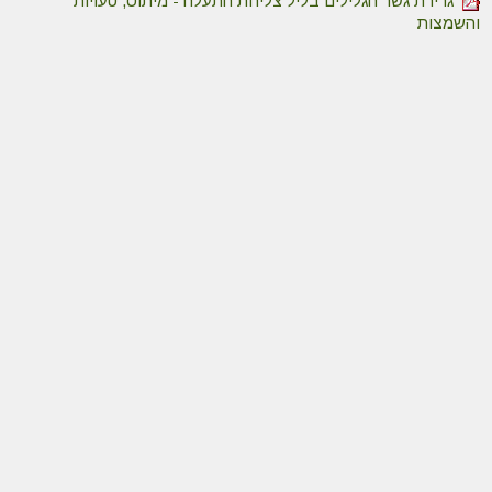
גרירת גשר הגלילים בליל צליחת התעלה - מיתוס, טעויות
והשמצות